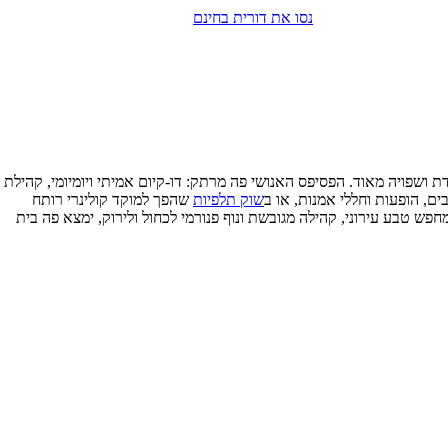
נסו את דורית בחינם
ת ושפויה מאוד. הפסיפס האנושי פה מרתק: דו-קיום אמיתי ויומיומי, קהילת
, הופעות וחללי אמנות, או ב
שוק תלפיות
שהפך למוקד קולינרי רותח
ש טבע עירוני, קהילה מגובשת ונוף פנורמי לכחול ולירוק, ימצא פה בית