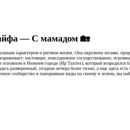
Хайфа — С мамадом 🏡
икальным характером и ритмом жизни. Она окружена лесами, про
авораживает: настоящее, повседневное сосуществование, огромн
в основном в Нижнем городе (Ир Тахтит), который возродился бл
есь размеренный, поздние вечера более тихие, а еще здесь ест
ченное сообщество и панорамные виды на синеву и зелень, вы на