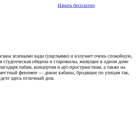
Начать бесплатно
резана зелеными вади (ущельями) и излучает очень спокойную,
ая студенческая община и старожилы, живущие в одном доме
агодаря пабам, концертам и арт-пространствам, а также на
ь местный феномен — дикие кабаны, бродящие по улицам так,
йдете здесь отличный дом.