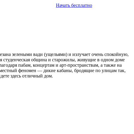
Начать бесплатно
резана зелеными вади (ущельями) и излучает очень спокойную,
ая студенческая община и старожилы, живущие в одном доме
агодаря пабам, концертам и арт-пространствам, а также на
ь местный феномен — дикие кабаны, бродящие по улицам так,
йдете здесь отличный дом.