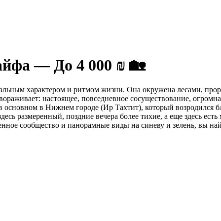
айфа — До 4 000 ₪ 🏡
икальным характером и ритмом жизни. Она окружена лесами, про
авораживает: настоящее, повседневное сосуществование, огромн
в основном в Нижнем городе (Ир Тахтит), который возродился бл
есь размеренный, поздние вечера более тихие, а еще здесь ест
ченное сообщество и панорамные виды на синеву и зелень, вы на