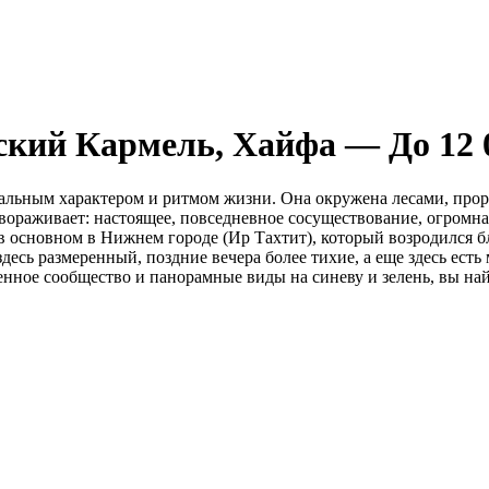
кий Кармель, Хайфа — До 12 0
икальным характером и ритмом жизни. Она окружена лесами, про
авораживает: настоящее, повседневное сосуществование, огромн
в основном в Нижнем городе (Ир Тахтит), который возродился бл
есь размеренный, поздние вечера более тихие, а еще здесь ест
ченное сообщество и панорамные виды на синеву и зелень, вы на