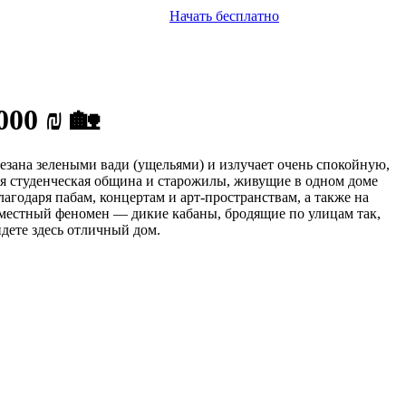
Начать бесплатно
00 ₪ 🏡
резана зелеными вади (ущельями) и излучает очень спокойную,
ая студенческая община и старожилы, живущие в одном доме
агодаря пабам, концертам и арт-пространствам, а также на
ь местный феномен — дикие кабаны, бродящие по улицам так,
йдете здесь отличный дом.