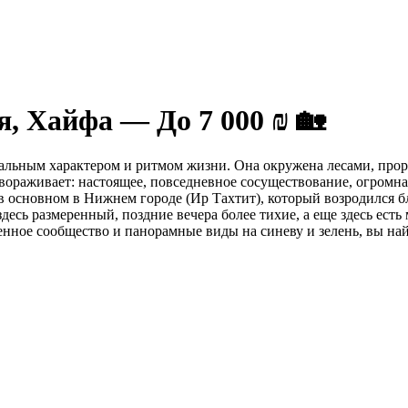
, Хайфа — До 7 000 ₪ 🏡
икальным характером и ритмом жизни. Она окружена лесами, про
авораживает: настоящее, повседневное сосуществование, огромн
в основном в Нижнем городе (Ир Тахтит), который возродился бл
есь размеренный, поздние вечера более тихие, а еще здесь ест
ченное сообщество и панорамные виды на синеву и зелень, вы на