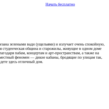
Начать бесплатно
резана зелеными вади (ущельями) и излучает очень спокойную,
ая студенческая община и старожилы, живущие в одном доме
агодаря пабам, концертам и арт-пространствам, а также на
ь местный феномен — дикие кабаны, бродящие по улицам так,
йдете здесь отличный дом.