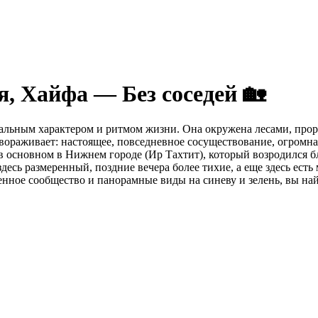
, Хайфа — Без соседей 🏡
икальным характером и ритмом жизни. Она окружена лесами, про
авораживает: настоящее, повседневное сосуществование, огромн
в основном в Нижнем городе (Ир Тахтит), который возродился бл
есь размеренный, поздние вечера более тихие, а еще здесь ест
ченное сообщество и панорамные виды на синеву и зелень, вы на