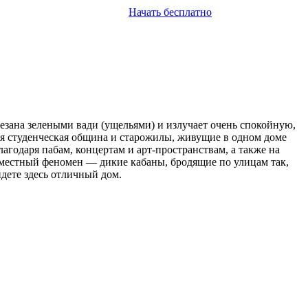
Начать бесплатно
резана зелеными вади (ущельями) и излучает очень спокойную,
ая студенческая община и старожилы, живущие в одном доме
агодаря пабам, концертам и арт-пространствам, а также на
ь местный феномен — дикие кабаны, бродящие по улицам так,
йдете здесь отличный дом.