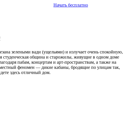
Начать бесплатно
резана зелеными вади (ущельями) и излучает очень спокойную,
ая студенческая община и старожилы, живущие в одном доме
агодаря пабам, концертам и арт-пространствам, а также на
ь местный феномен — дикие кабаны, бродящие по улицам так,
йдете здесь отличный дом.