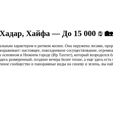
Хадар, Хайфа — До 15 000 ₪ 🏡
икальным характером и ритмом жизни. Она окружена лесами, про
авораживает: настоящее, повседневное сосуществование, огромн
в основном в Нижнем городе (Ир Тахтит), который возродился бл
есь размеренный, поздние вечера более тихие, а еще здесь ест
ченное сообщество и панорамные виды на синеву и зелень, вы на