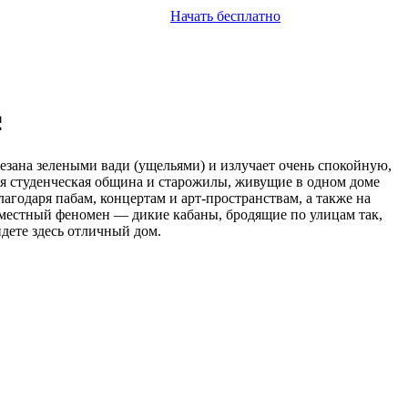
Начать бесплатно
резана зелеными вади (ущельями) и излучает очень спокойную,
ая студенческая община и старожилы, живущие в одном доме
агодаря пабам, концертам и арт-пространствам, а также на
ь местный феномен — дикие кабаны, бродящие по улицам так,
йдете здесь отличный дом.