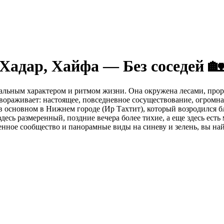
Хадар, Хайфа — Без соседей 🏡
икальным характером и ритмом жизни. Она окружена лесами, про
авораживает: настоящее, повседневное сосуществование, огромн
в основном в Нижнем городе (Ир Тахтит), который возродился бл
есь размеренный, поздние вечера более тихие, а еще здесь ест
ченное сообщество и панорамные виды на синеву и зелень, вы на