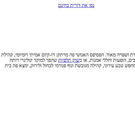
נסו את דורית בחינם
ת ושפויה מאוד. הפסיפס האנושי פה מרתק: דו-קיום אמיתי ויומיומי, קהילת
, הופעות וחללי אמנות, או ב
שוק תלפיות
שהפך למוקד קולינרי רותח
ש טבע עירוני, קהילה מגובשת ונוף פנורמי לכחול ולירוק, ימצא פה בית